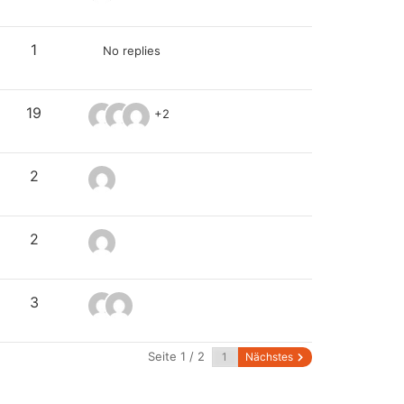
1
No replies
19
+2
2
2
3
Seite 1 / 2
Nächstes