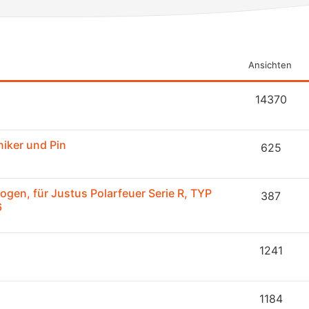
Ansichten
14370
niker und Pin
625
gen, für Justus Polarfeuer Serie R, TYP
387
6
1241
1184