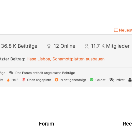
Neuest
36.8 K
Beiträge
12
Online
11.7 K
Mitglieder
tzter Beitrag:
Hase Lisboa, Schamottplatten ausbauen
räge
Das Forum enthält ungelesene Beiträge
iv
Heiß
Oben angepinnt
Nicht genehmigt
Gelöst
Privat
Forum
Rec