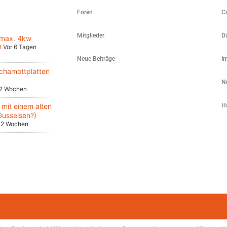
Foren
C
Mitglieder
D
 max. 4kw
8
Vor 6 Tagen
Neue Beiträge
I
chamottplatten
N
 2 Wochen
mit einem alten
H
Gusseisen?)
 2 Wochen