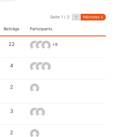
Seite 1 / 2
Nächstes
Beiträge
Participants
22
+9
4
2
3
2