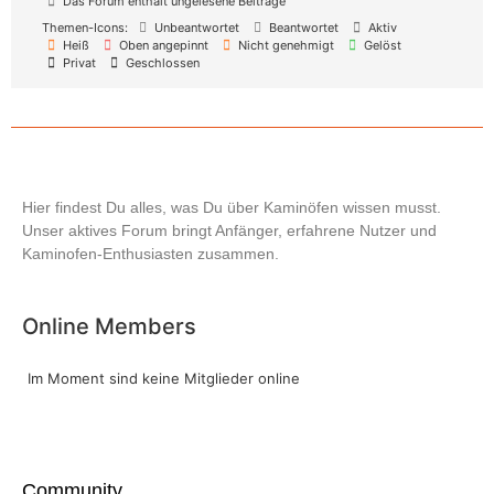
Das Forum enthält ungelesene Beiträge
Themen-Icons:
Unbeantwortet
Beantwortet
Aktiv
Heiß
Oben angepinnt
Nicht genehmigt
Gelöst
Privat
Geschlossen
Hier findest Du alles, was Du über Kaminöfen wissen musst.
Unser aktives Forum bringt Anfänger, erfahrene Nutzer und
Kaminofen-Enthusiasten zusammen.
Online Members
Im Moment sind keine Mitglieder online
Community