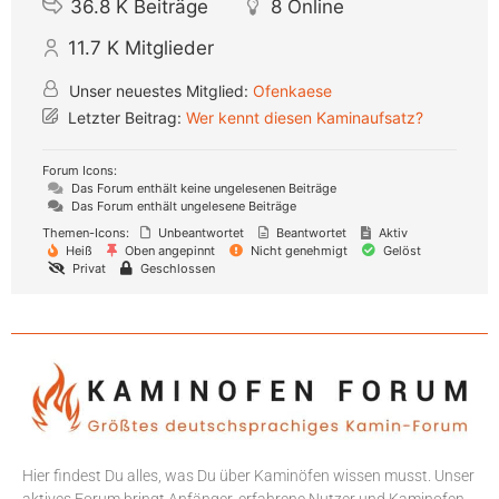
36.8 K
Beiträge
8
Online
11.7 K
Mitglieder
Unser neuestes Mitglied:
Ofenkaese
Letzter Beitrag:
Wer kennt diesen Kaminaufsatz?
Forum Icons:
Das Forum enthält keine ungelesenen Beiträge
Das Forum enthält ungelesene Beiträge
Themen-Icons:
Unbeantwortet
Beantwortet
Aktiv
Heiß
Oben angepinnt
Nicht genehmigt
Gelöst
Privat
Geschlossen
Hier findest Du alles, was Du über Kaminöfen wissen musst. Unser
aktives Forum bringt Anfänger, erfahrene Nutzer und Kaminofen-