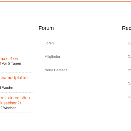
Forum
Rec
Foren
C
Mitglieder
D
 max. 4kw
8
Vor 5 Tagen
Neue Beiträge
I
chamottplatten
N
 1 Woche
mit einem alten
H
Gusseisen?)
 2 Wochen