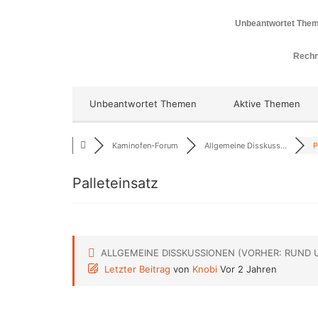
Unbeantwortet The
Rechn
Unbeantwortet Themen
Aktive Themen
Kaminofen-Forum
Allgemeine Disskuss...
P
Palleteinsatz
ALLGEMEINE DISSKUSSIONEN (VORHER: RUND 
Letzter Beitrag
von
Knobi
Vor 2 Jahren