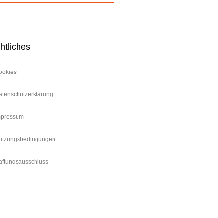
htliches
ookies
atenschutzerklärung
mpressum
utzungsbedingungen
aftungsausschluss