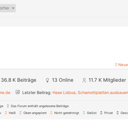
Neue
36.8 K
Beiträge
13
Online
11.7 K
Mitglieder
ine.de
Letzter Beitrag:
Hase Lisboa, Schamottplatten ausbaue
äge
Das Forum enthält ungelesene Beiträge
v
Heiß
Oben angepinnt
Nicht genehmigt
Gelöst
Privat
Gesc