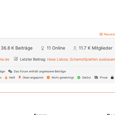
Neuest
36.8 K
Beiträge
11
Online
11.7 K
Mitglieder
ine.de
Letzter Beitrag:
Hase Lisboa, Schamottplatten ausbaue
räge
Das Forum enthält ungelesene Beiträge
iv
Heiß
Oben angepinnt
Nicht genehmigt
Gelöst
Privat