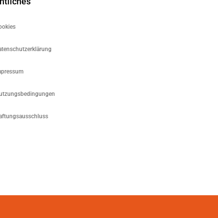
htliches
ookies
atenschutzerklärung
mpressum
utzungsbedingungen
aftungsausschluss