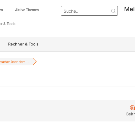
Mel
en
Aktive Themen
r & Tools
Rechner & Tools
nseher über dem ...
Beit