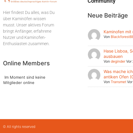
Community
Hier findest Du alles, was Du
Neue Beiträge
über Kaminöfen wissen
musst. Unser aktives Forum
bringt Anfänger, erfahrene
Kaminofen mit
Von
Blackforest8
Nutzer und Kaminofen-
Enthusiasten zusammen.
Hase Lisboa, S
ausbauen
Von
deginder
Vor
Online Members
Was mache ich 
antiken Ofen (
Im Moment sind keine
Von
Transmet
Vor
Mitglieder online
© All rights reserved