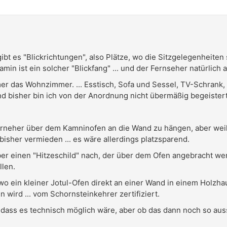
bt es "Blickrichtungen", also Plätze, wo die Sitzgelegenheiten
min ist ein solcher "Blickfang" ... und der Fernseher natürlich 
mer das Wohnzimmer. ... Esstisch, Sofa und Sessel, TV-Schrank
nd bisher bin ich von der Anordnung nicht übermäßig begeistert
erneher über dem Kamninofen an die Wand zu hängen, aber weil e
bisher vermieden ... es wäre allerdings platzsparend.
r einen "Hitzeschild" nach, der über dem Ofen angebracht werd
llen.
 wo ein kleiner Jotul-Ofen direkt an einer Wand in einem Holzha
 wird ... vom Schornsteinkehrer zertifiziert.
, dass es technisch möglich wäre, aber ob das dann noch so au