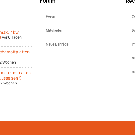
Forum
Rec
Foren
C
Mitglieder
D
 max. 4kw
8
Vor 6 Tagen
Neue Beiträge
I
chamottplatten
N
 2 Wochen
mit einem alten
H
Gusseisen?)
 2 Wochen