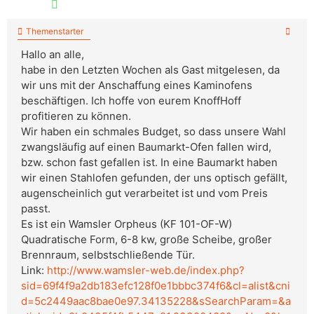
Themenstarter
Hallo an alle,
habe in den Letzten Wochen als Gast mitgelesen, da
wir uns mit der Anschaffung eines Kaminofens
beschäftigen. Ich hoffe von eurem KnoffHoff
profitieren zu können.
Wir haben ein schmales Budget, so dass unsere Wahl
zwangsläufig auf einen Baumarkt-Ofen fallen wird,
bzw. schon fast gefallen ist. In eine Baumarkt haben
wir einen Stahlofen gefunden, der uns optisch gefällt,
augenscheinlich gut verarbeitet ist und vom Preis
passt.
Es ist ein Wamsler Orpheus (KF 101-OF-W)
Quadratische Form, 6-8 kw, große Scheibe, großer
Brennraum, selbstschließende Tür.
Link:
http://www.wamsler-web.de/index.php?
sid=69f4f9a2db183efc128f0e1bbbc374f6&cl=alist&cni
d=5c2449aac8bae0e97.34135228&sSearchParam=&a