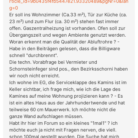
rticle_id=9b0435f4fb5447e21.93320489&pgNr=0&lan
g=0
Er soll ins Wohnzimmer (Ca.33 m²), Tür zur Küche (ca.
23 m²) und zum Flur (ca. 30 m²) stehen fast immer
offen. Gaszentralheizung ist vorhanden. Ofen soll zur
Übergangszeit und wegen Ambiente genutzt werden.
Woran erkennt man die Qualität der Abluftrohre ? -
Habe in den Beiträgen gelesen, dass die Billigware
schnell "durchbrennt".
Die techn. Vorabfrage bei Vermieter und
Schornsteinfeger sind pos., den Bezirksschorni haben
wir noch nicht erreicht.
Ich wohne im EG, die Serviceklappe des Kamins ist im
Keller sichtbar, ich frage mich, wie ich die Lage des
Kamines auf meine Wohnung projizieren kann ? - Es
ist ein altes Haus aus der Jahrhundertwende und hat
teilweise 60 cm Mauerwerk. Ich möchte nicht die
ganze Wand aufschlagen müssen.
Habt ihr hier im Forum so ein kleines "1mal1" ? ich
möchte euch ja nicht mit Fragen nerven, die viell.
schon 100mal gestellt wurden. Die Suche hat mich