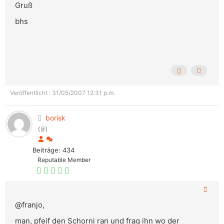
Gruß
bhs
Veröffentlicht : 31/05/2007 12:31 p.m.
borisk
(@)
Beiträge: 434
Reputable Member
@franjo,
man, pfeif den Schorni ran und frag ihn wo der