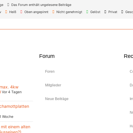
äge
Das Forum enthält ungelesene Beiträge
v
Heiß
Oben angepinnt
Nicht genehmigt
Gelöst
Privat
Gesc
Forum
Rec
Foren
C
Mitglieder
D
 max. 4kw
8
Vor 4 Tagen
Neue Beiträge
I
chamottplatten
N
 1 Woche
mit einem alten
H
Gusseisen?)