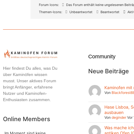
Forum Icons:
Das Forum enthält keine ungelesenen Beitr
Themen-Icons:
Unbeantwortet
Beantwortet
Akti
Community
Hier findest Du alles, was Du
Neue Beiträge
über Kaminöfen wissen
musst. Unser aktives Forum
bringt Anfänger, erfahrene
Kaminofen mit
Von
Blackforest8
Nutzer und Kaminofen-
Enthusiasten zusammen.
Hase Lisboa, S
ausbauen
Von
deginder
Vor
Online Members
Was mache ich 
antiken Ofen (
Im Moment sind keine