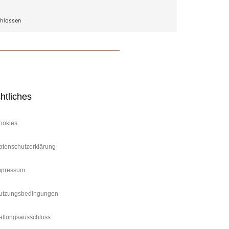
hlossen
htliches
ookies
atenschutzerklärung
mpressum
utzungsbedingungen
aftungsausschluss