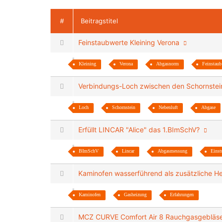
#
Beitragstitel
Feinstaubwerte Kleining Verona
Kleining
Verona
Abgasnorm
Feinstaub
Verbindungs-Loch zwischen den Schornste
Loch
Schornstein
Nebenluft
Abgase
Erfüllt LINCAR "Alice" das 1.BImSchV?
BImSchV
Lincar
Abgasmessung
Eins
Kaminofen wasserführend als zusätzliche H
Kaminofen
Gasheizung
Erfahrungen
MCZ CURVE Comfort Air 8 Rauchgasgebläse