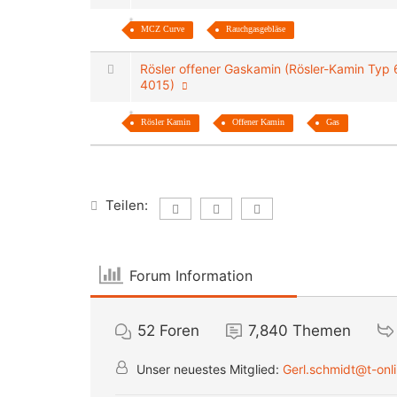
MCZ Curve
Rauchgasgebläse
Rösler offener Gaskamin (Rösler-Kamin Ty
4015)
Rösler Kamin
Offener Kamin
Gas
Teilen:
Forum Information
52
Foren
7,840
Themen
Unser neuestes Mitglied:
Gerl.schmidt@t-onl