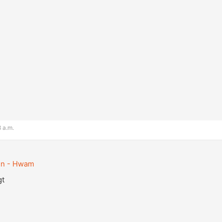
8 a.m.
en - Hwam
gt