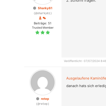
2. Schorni fragen.
Sharky61
(@sharky61)
Beiträge: 51
Trusted Member
Veröffentlicht : 07/07/2024 8:4
Ausgelaufene Kaminöf
danach hats sich erledi
retep
(@retep)