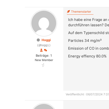
Themenstarter
Ich habe eine Frage an
durchführen lassen? D
Auf dem Typenschild s
Hoggi
Particles 34 mg/m³
(@hoggi)
Emission of CO in comb
Beiträge: 1
Energy effiency 80.0%
New Member
Veröffentlicht : 06/07/2024 7:3