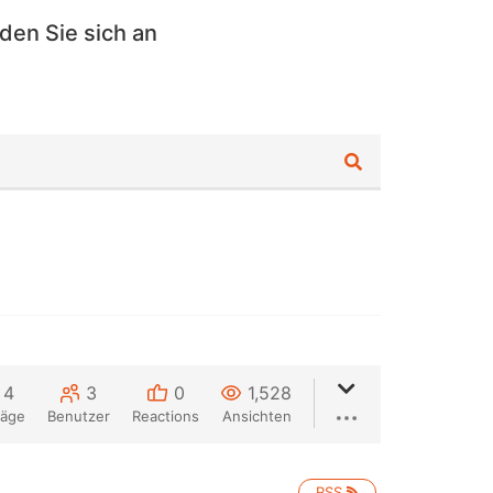
den Sie sich an
4
3
0
1,528
räge
Benutzer
Reactions
Ansichten
RSS