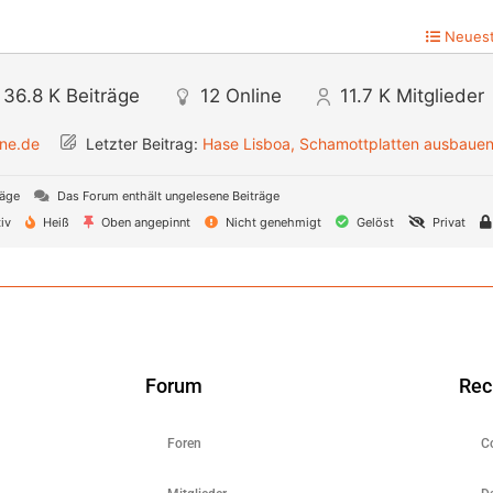
Neuest
36.8 K
Beiträge
12
Online
11.7 K
Mitglieder
ine.de
Letzter Beitrag:
Hase Lisboa, Schamottplatten ausbaue
räge
Das Forum enthält ungelesene Beiträge
iv
Heiß
Oben angepinnt
Nicht genehmigt
Gelöst
Privat
Forum
Rec
Foren
C