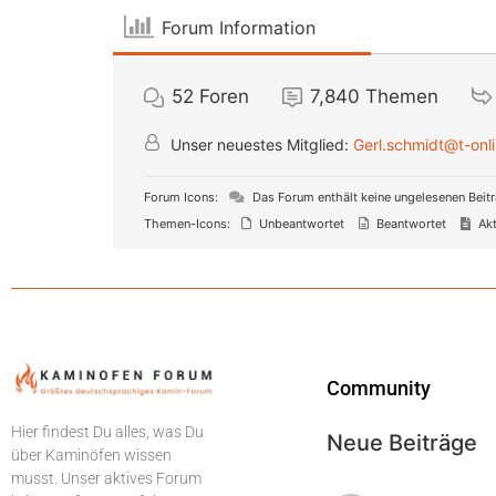
Forum Information
52
Foren
7,840
Themen
Unser neuestes Mitglied:
Gerl.schmidt@t-onl
Forum Icons:
Das Forum enthält keine ungelesenen Beit
Themen-Icons:
Unbeantwortet
Beantwortet
Akt
Community
Hier findest Du alles, was Du
Neue Beiträge
über Kaminöfen wissen
musst. Unser aktives Forum