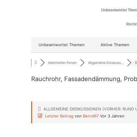
Unbeantwortet The
Rechn
Unbeantwortet Themen
Aktive Themen
Kaminofen-Forum
Allgemeine Disskuss...
R
Rauchrohr, Fassadendämmung, Pro
ALLGEMEINE DISSKUSSIONEN (VORHER: RUND 
Letzter Beitrag
von
Bernd67
Vor 3 Jahren