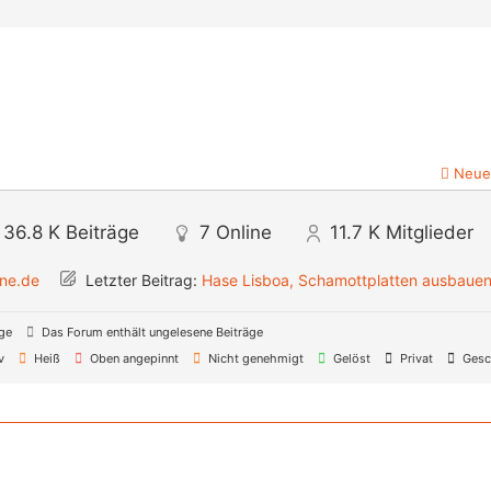
Neue
36.8 K
Beiträge
7
Online
11.7 K
Mitglieder
ine.de
Letzter Beitrag:
Hase Lisboa, Schamottplatten ausbaue
äge
Das Forum enthält ungelesene Beiträge
v
Heiß
Oben angepinnt
Nicht genehmigt
Gelöst
Privat
Gesc