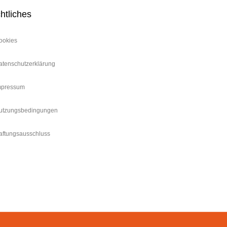
htliches
ookies
atenschutzerklärung
mpressum
utzungsbedingungen
aftungsausschluss