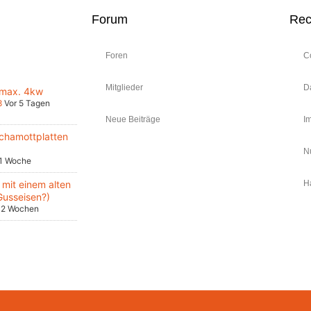
Forum
Rec
Foren
C
Mitglieder
D
 max. 4kw
8
Vor 5 Tagen
Neue Beiträge
I
chamottplatten
N
 1 Woche
mit einem alten
H
Gusseisen?)
 2 Wochen