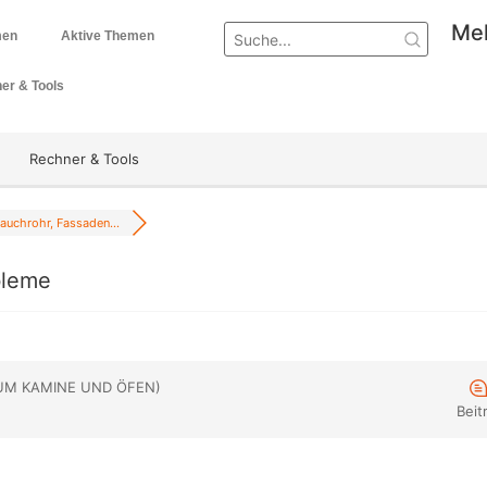
Mel
men
Aktive Themen
er & Tools
Rechner & Tools
auchrohr, Fassaden...
bleme
UM KAMINE UND ÖFEN)
Beit