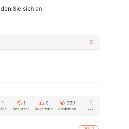
den Sie sich an
1
1
0
969
räge
Benutzer
Reactions
Ansichten
RSS