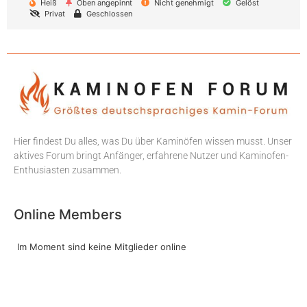
Heiß
Oben angepinnt
Nicht genehmigt
Gelöst
Privat
Geschlossen
Hier findest Du alles, was Du über Kaminöfen wissen musst. Unser
aktives Forum bringt Anfänger, erfahrene Nutzer und Kaminofen-
Enthusiasten zusammen.
Online Members
Im Moment sind keine Mitglieder online