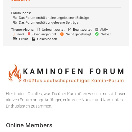
Forum Icons:
Das Forum enthält keine ungelesenen Beiträge
Das Forum enthält ungelesene Beiträge
Themen-Icons:
Unbeantwortet
Beantwortet
Aktiv
Heiß
Oben angepinnt
Nicht genehmigt
Gelöst
Privat
Geschlossen
Hier findest Du alles, was Du über Kaminöfen wissen musst. Unser
aktives Forum bringt Anfänger, erfahrene Nutzer und Kaminofen-
Enthusiasten zusammen.
Online Members