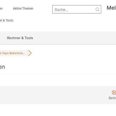
Mel
en
Aktive Themen
r & Tools
Rechner & Tools
a Topo Brennstun...
en
Beit