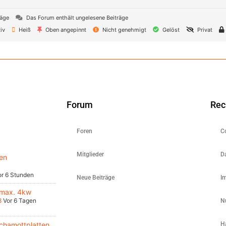
räge
Das Forum enthält ungelesene Beiträge
iv
Heiß
Oben angepinnt
Nicht genehmigt
Gelöst
Privat
Forum
Rec
Foren
C
Mitglieder
D
en
or 6 Stunden
Neue Beiträge
I
 max. 4kw
8
Vor 6 Tagen
N
chamottplatten
H