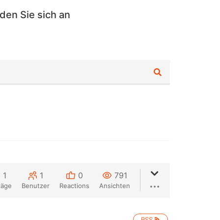
den Sie sich an
1
1
0
791
räge
Benutzer
Reactions
Ansichten
RSS