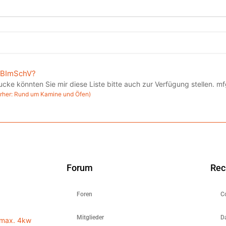
 1BImSchV?
ke könnten Sie mir diese Liste bitte auch zur Verfügung stellen. mfg
orher: Rund um Kamine und Öfen)
Forum
Rec
Foren
C
Mitglieder
D
 max. 4kw