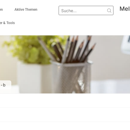
Mel
en
Aktive Themen
r & Tools
t-b