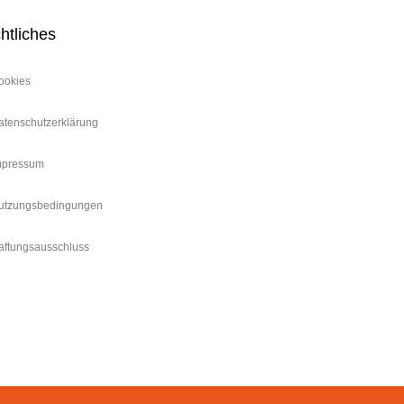
htliches
ookies
atenschutzerklärung
mpressum
utzungsbedingungen
aftungsausschluss