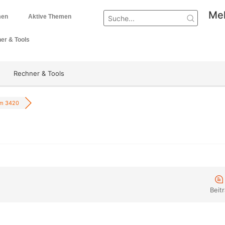
Mel
men
Aktive Themen
er & Tools
Rechner & Tools
m 3420
Beit