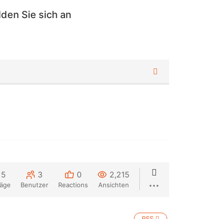
den Sie sich an
5
3
0
2,215
räge
Benutzer
Reactions
Ansichten
RSS