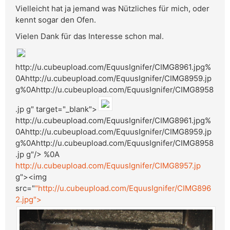
Vielleicht hat ja jemand was Nützliches für mich, oder
kennt sogar den Ofen.
Vielen Dank für das Interesse schon mal.
http://u.cubeupload.com/EquusIgnifer/CIMG8961.jpg%
0Ahttp://u.cubeupload.com/EquusIgnifer/CIMG8959.jp
g%0Ahttp://u.cubeupload.com/EquusIgnifer/CIMG8958
.jp g" target="_blank">
http://u.cubeupload.com/EquusIgnifer/CIMG8961.jpg%
0Ahttp://u.cubeupload.com/EquusIgnifer/CIMG8959.jp
g%0Ahttp://u.cubeupload.com/EquusIgnifer/CIMG8958
.jp g"/> %0A
http://u.cubeupload.com/EquusIgnifer/CIMG8957.jp
g"><img
src="
"http://u.cubeupload.com/EquusIgnifer/CIMG896
2.jpg">