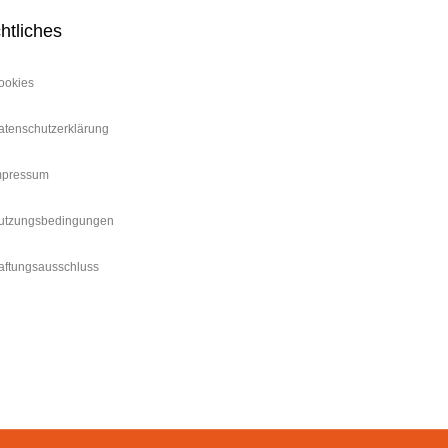
htliches
ookies
atenschutzerklärung
mpressum
utzungsbedingungen
aftungsausschluss