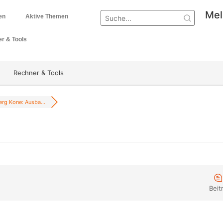
Mel
en
Aktive Themen
r & Tools
Rechner & Tools
erg Kone: Ausba...
Beit