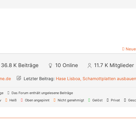
Neue
36.8 K
Beiträge
10
Online
11.7 K
Mitglieder
ine.de
Letzter Beitrag:
Hase Lisboa, Schamottplatten ausbaue
äge
Das Forum enthält ungelesene Beiträge
v
Heiß
Oben angepinnt
Nicht genehmigt
Gelöst
Privat
Gesc