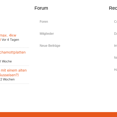
Forum
Rec
Foren
C
Mitglieder
D
 max. 4kw
8
Vor 4 Tagen
Neue Beiträge
I
chamottplatten
N
 1 Woche
mit einem alten
H
Gusseisen?)
 2 Wochen