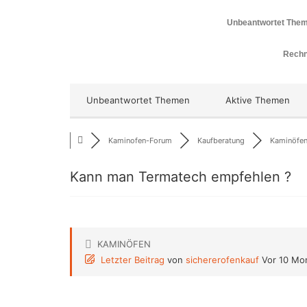
Unbeantwortet The
Rechn
Unbeantwortet Themen
Aktive Themen
Kaminofen-Forum
Kaufberatung
Kaminöfe
Kann man Termatech empfehlen ?
KAMINÖFEN
Letzter Beitrag
von
sichererofenkauf
Vor 10 Mo