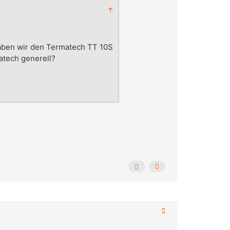
↑
aben wir den Termatech TT 10S
atech generell?