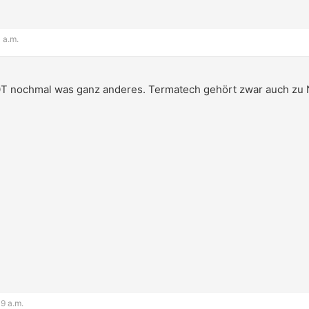
 a.m.
20T nochmal was ganz anderes. Termatech gehört zwar auch zu N
39 a.m.