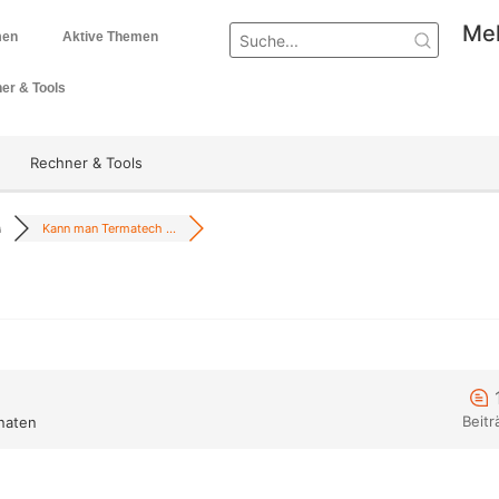
Mel
men
Aktive Themen
er & Tools
Rechner & Tools
n
Kann man Termatech ...
Beitr
naten