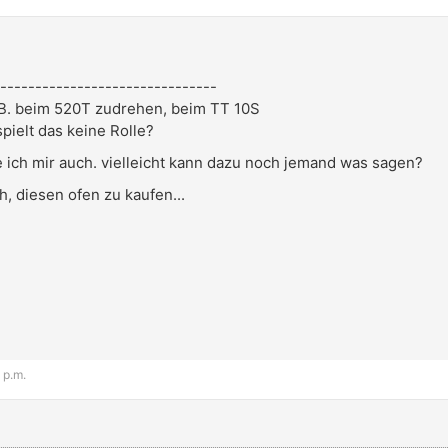
-------------------------------
.B. beim 520T zudrehen, beim TT 10S
spielt das keine Rolle?
e ich mir auch. vielleicht kann dazu noch jemand was sagen?
, diesen ofen zu kaufen...
 p.m.