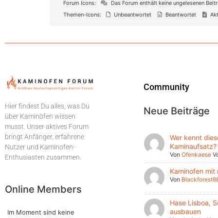
Forum Icons:
Das Forum enthält keine ungelesenen Beit
Themen-Icons:
Unbeantwortet
Beantwortet
Akt
Community
Hier findest Du alles, was Du
Neue Beiträge
über Kaminöfen wissen
musst. Unser aktives Forum
bringt Anfänger, erfahrene
Wer kennt dies
Kaminaufsatz?
Nutzer und Kaminofen-
Von
Ofenkaese
Vo
Enthusiasten zusammen.
Kaminofen mit
Von
Blackforest8
Online Members
Hase Lisboa, S
ausbauen
Im Moment sind keine