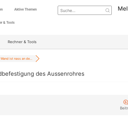
Mel
en
Aktive Themen
r & Tools
Rechner & Tools
Wand ist nass an de...
dbefestigung des Aussenrohres
Beit