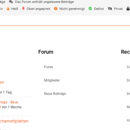
räge
Das Forum enthält ungelesene Beiträge
iv
Heiß
Oben angepinnt
Nicht genehmigt
Gelöst
Privat
Forum
Rec
Foren
C
Mitglieder
D
en
r 1 Tag
Neue Beiträge
I
 max. 4kw
8
Vor 1 Woche
N
chamottplatten
H