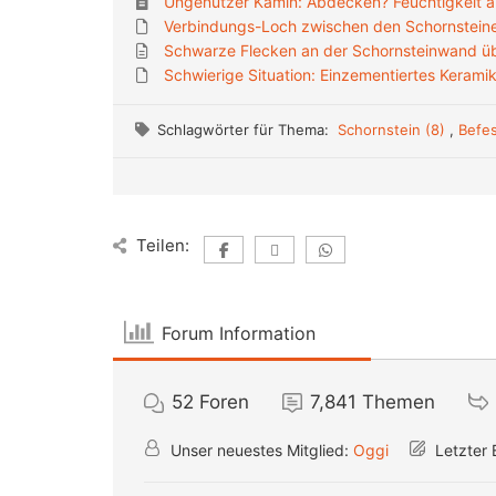
Ungenutzer Kamin: Abdecken? Feuchtigkeit a
Verbindungs-Loch zwischen den Schornstein
Schwarze Flecken an der Schornsteinwand ü
Schwierige Situation: Einzementiertes Kerami
Schlagwörter für Thema:
Schornstein (8)
,
Befes
Teilen:
Forum Information
52
Foren
7,841
Themen
Unser neuestes Mitglied:
Oggi
Letzter 