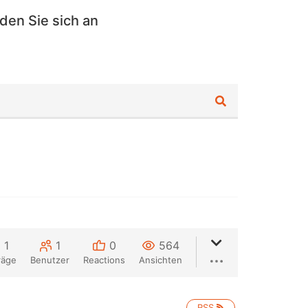
den Sie sich an
1
1
0
564
räge
Benutzer
Reactions
Ansichten
RSS