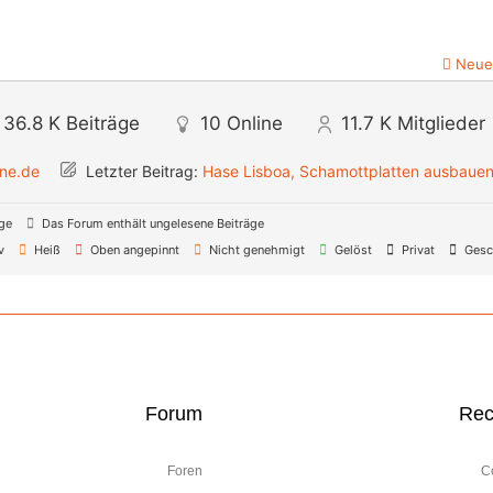
Neue
36.8 K
Beiträge
10
Online
11.7 K
Mitglieder
ine.de
Letzter Beitrag:
Hase Lisboa, Schamottplatten ausbaue
äge
Das Forum enthält ungelesene Beiträge
v
Heiß
Oben angepinnt
Nicht genehmigt
Gelöst
Privat
Gesc
Forum
Rec
Foren
C