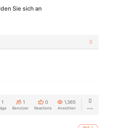
den Sie sich an
1
1
0
1,365
räge
Benutzer
Reactions
Ansichten
RSS