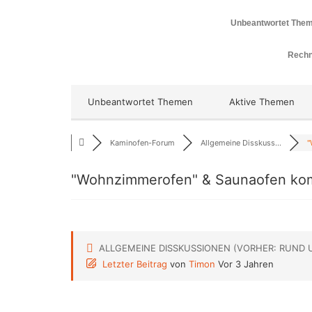
Unbeantwortet The
Rechn
Unbeantwortet Themen
Aktive Themen
Kaminofen-Forum
Allgemeine Disskuss...
"
"Wohnzimmerofen" & Saunaofen kom
ALLGEMEINE DISSKUSSIONEN (VORHER: RUND 
Letzter Beitrag
von
Timon
Vor 3 Jahren