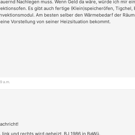
t dauernd Nachlegen muss. Wenn Geld da wäre, würde ich mir ein
ktionsofen. Es gibt auch fertige (Klein)speicheröfen, Tigchel,
nvektionsmodul. Am besten selber den Wärmebedarf der Räume 
eine Vorstellung von seiner Heizsituation bekommt.
9 a.m.
achricht!
h. link und rechts wird geheizt, BJ 1986 in BaWü.