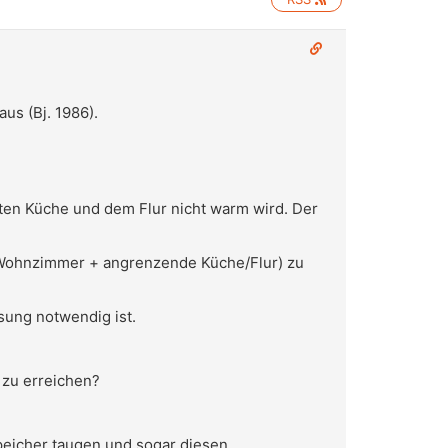
us (Bj. 1986).
zten Küche und dem Flur nicht warm wird. Der
² Wohnzimmer + angrenzende Küche/Flur) zu
sung notwendig ist.
 zu erreichen?
peicher taugen und sogar diesen