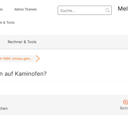
Mel
en
Aktive Themen
r & Tools
Rechner & Tools
 1986: Umbau gem...
n auf Kaminofen?
Beit
chen