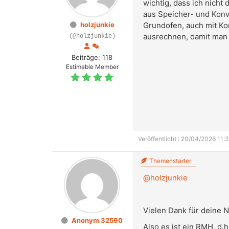
wichtig, dass ich nich
aus Speicher- und Konve
holzjunkie
Grundofen, auch mit Ko
ausrechnen, damit man 
(@holzjunkie)
Beiträge: 118
Estimable Member
Veröffentlicht : 20/04/2026 11:3
Themenstarter
@holzjunkie
Vielen Dank für deine N
Anonym 32590
Also es ist ein RMH, d.