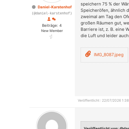
speichern 75 % der Wär
Daniel-Karstenhof
Speicheröfen, ähnlich de
(@daniel-karstenhof)
zweimal am Tag den Ofe
großen Räumen gut, wenn
Beiträge: 4
Barriere ist, z. B. ein
New Member
die Luft und leider au
IMG_8087.jpeg
Veröffentlicht : 22/07/2026 1:38
Veröffentlicht von: @da