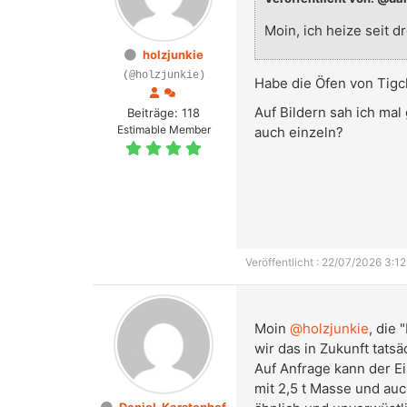
Moin, ich heize seit d
holzjunkie
(@holzjunkie)
Habe die Öfen von Tigch
Auf Bildern sah ich mal
Beiträge: 118
Estimable Member
auch einzeln?
Veröffentlicht : 22/07/2026 3:12
Moin
@holzjunkie
, die 
wir das in Zukunft tatsä
Auf Anfrage kann der E
mit 2,5 t Masse und au