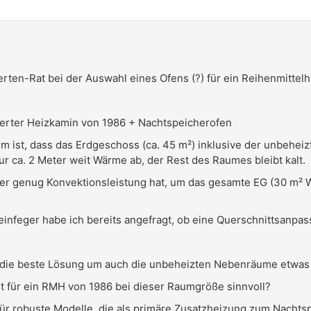
rten-Rat bei der Auswahl eines Ofens (?) für ein Reihenmittelha
erter Heizkamin von 1986 + Nachtspeicherofen
m ist, dass das Erdgeschoss (ca. 45 m²) inklusive der unbehei
nur ca. 2 Meter weit Wärme ab, der Rest des Raumes bleibt kalt.
r, der genug Konvektionsleistung hat, um das gesamte EG (30 m
infeger habe ich bereits angefragt, ob eine Querschnittsanpas
 die beste Lösung um auch die unbeheizten Nebenräume etwas
st für ein RMH von 1986 bei dieser Raumgröße sinnvoll?
ür robuste Modelle, die als primäre Zusatzheizung zum Nachts