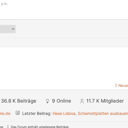
 p.m.
Neue
36.8 K
Beiträge
9
Online
11.7 K
Mitglieder
ine.de
Letzter Beitrag:
Hase Lisboa, Schamottplatten ausbaue
äge
Das Forum enthält ungelesene Beiträge