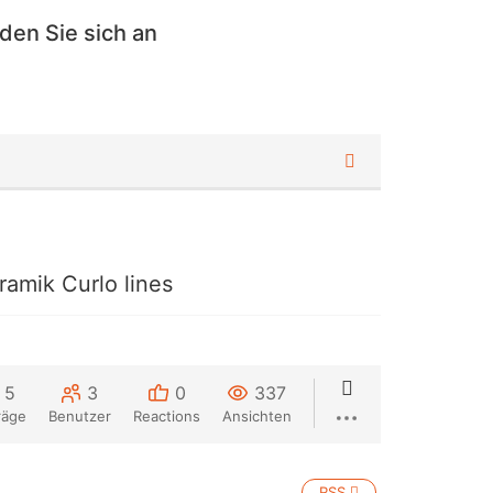
den Sie sich an
mik Curlo lines
5
3
0
337
räge
Benutzer
Reactions
Ansichten
RSS