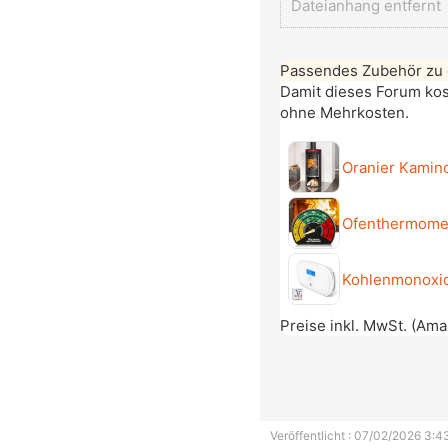
Dateianhang entfernt
Passendes Zubehör zu
Damit dieses Forum kost
ohne Mehrkosten.
Oranier Kamin
Ofenthermome
Kohlenmonoxid
Preise inkl. MwSt. (Am
Veröffentlicht : 07/02/2026 3:4