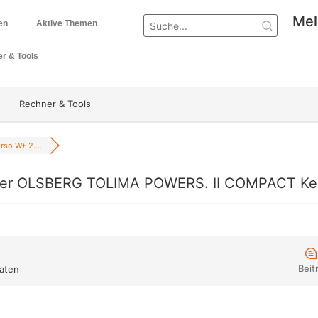
Mel
en
Aktive Themen
r & Tools
Rechner & Tools
rso W+ 2....
oder OLSBERG TOLIMA POWERS. II COMPACT Kera
Beit
aten