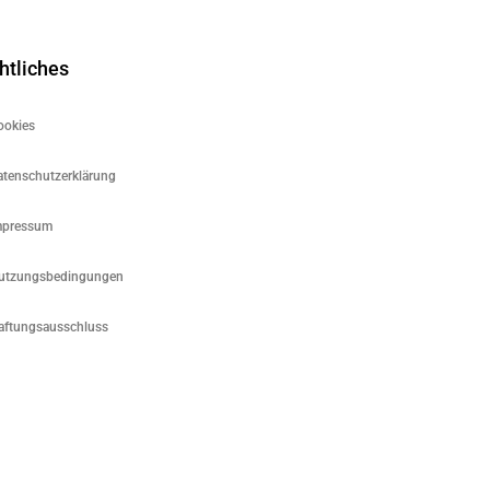
htliches
ookies
atenschutzerklärung
mpressum
utzungsbedingungen
aftungsausschluss