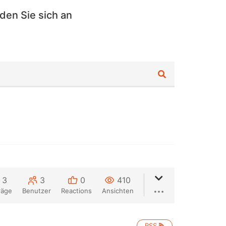
den Sie sich an
3
3
0
410
räge
Benutzer
Reactions
Ansichten
RSS