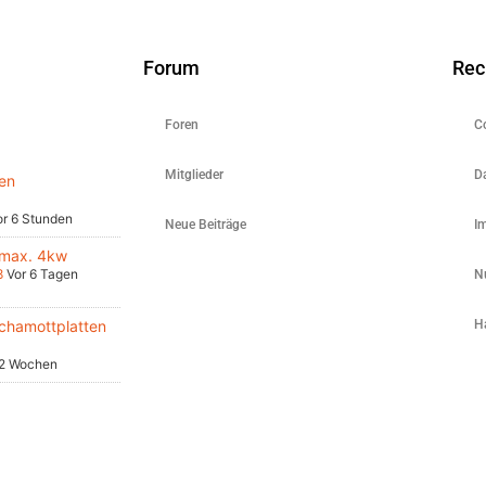
Forum
Rec
Foren
C
Mitglieder
D
en
or 6 Stunden
Neue Beiträge
I
 max. 4kw
8
Vor 6 Tagen
N
chamottplatten
H
 2 Wochen