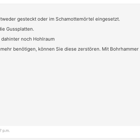
ntweder gesteckt oder im Schamottemörtel eingesetzt.
ie Gussplatten.
st dahinter noch Hohlraum
ht mehr benötigen, können Sie diese zerstören. Mit Bohrhamm
7 p.m.