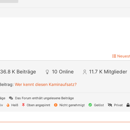
Neuest
36.8 K
Beiträge
10
Online
11.7 K
Mitglieder
Beitrag:
Wer kennt diesen Kaminaufsatz?
räge
Das Forum enthält ungelesene Beiträge
iv
Heiß
Oben angepinnt
Nicht genehmigt
Gelöst
Privat